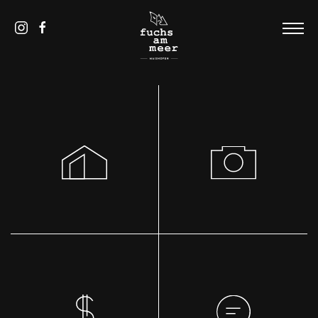
DE
/
EN
HOME
DAS HAUS
SUMMERDREAMS
PICS
APPARTEMENT
BLOG
KONTAKT UND SERVICE
ANREISE